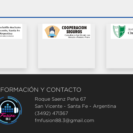
NFORMACIÓN Y CONTACTO
Roque Saenz Peña 67
San Vicente - Santa Fe - Argentina
(3492) 471367
fmfusion88.3@gmail.com