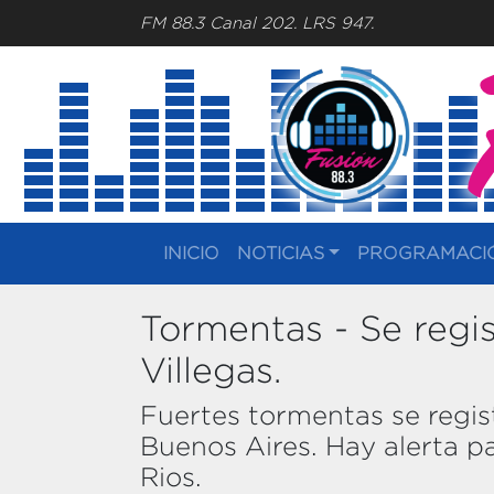
FM 88.3 Canal 202. LRS 947.
INICIO
NOTICIAS
PROGRAMACI
Tormentas - Se regi
Villegas.
Fuertes tormentas se regi
Buenos Aires. Hay alerta p
Rios.