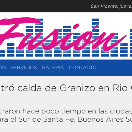
San Vicente, juev
ÓN
SERVICIOS
GALERIA
CONTACTO
stró caída de Granizo en Rio
straron hace poco tiempo en las ciud
ara el Sur de Santa Fe, Buenos Aires 