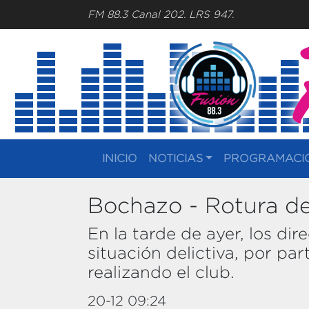
FM 88.3 Canal 202. LRS 947.
INICIO
NOTICIAS
PROGRAMACI
Bochazo - Rotura d
En la tarde de ayer, los di
situación delictiva, por p
realizando el club.
20-12 09:24